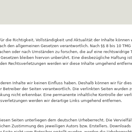
Skip
to
main
content
. Für die Richtigkeit, Vollständigkeit und Aktualität der Inhalte kön
ach den allgemeinen Gesetzen verantwortlich. Nach §§ 8 bis 10 TMG si
chen oder nach Umständen zu forschen, die auf eine rechtswidrige Tä
esetzen bleiben hiervon unberührt. Eine diesbezügliche Haftung ist
den Rechtsverletzungen werden wir diese Inhalte umgehend entfern
 deren Inhalte wir keinen Einfluss haben. Deshalb können wir für di
oder Betreiber der Seiten verantwortlich. Die verlinkten Seiten wurde
nkung nicht erkennbar. Eine permanente inhaltliche Kontrolle der ver
sverletzungen werden wir derartige Links umgehend entfernen.
diesen Seiten unterliegen dem deutschen Urheberrecht. Die Vervielfä
ichen Zustimmung des jeweiligen Autors bzw. Erstellers. Downloads un
 Seite nicht vom Betreiber erstellt wurden, werden die Urheberrechte