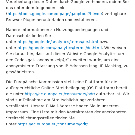
Verarbeitung dieser Daten durch Google verhindern, indem Sie
das unter dem folgenden Link
(
https://tools.google.com/dlpage/gaoptout?hl=de
) verfügbare
Browser-Plugin herunterladen und installieren.
Nähere Informationen zu Nutzungsbedingungen und
Datenschutz finden Sie
unter
https://google.de/analytics/terms/de.html
bzw.
unter
https://google.com/analytics/terms/de.html
. Wir weisen
Sie darauf hin, dass auf dieser Website Google Analytics um
den Code „gat._anonymizeIp();“ erweitert wurde, um eine
anonymisierte Erfassung von IP-Adressen (sog. IP-Masking) zu
gewährleisten.
Die Europäische Kommission stellt eine Plattform für die
außergerichtliche Online-Streitbeilegung (OS-Plattform) bereit,
die unter
https://ec.europa.eu/consumers/odr/
aufrufbar ist. Wir
sind zur Teilnahme am Streitschlichtungsverfahren
verpflichtet. Unsere E-Mail-Adresse finden Sie in unserem
Impressum. Eine Liste mit den Kontaktdaten der anerkannten
Streitschlichtungsstellen finden Sie
unter
https://ec.europa.eu/consumers/odr/